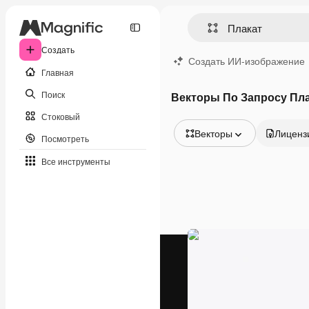
Создать
Создать ИИ-изображение
Главная
Поиск
Векторы По Запросу Пл
Стоковый
Векторы
Лиценз
Посмотреть
Все изображения
Все инструменты
Векторы
Иллюстрации
Фотографии
PSD
Шаблоны
Мокапы
Видео
Видеоролик
Моушн-дизайн
Видеошаблоны
Иконки
3D-модели
Шрифты