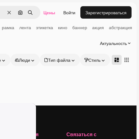
Цены
Войти
Зарегистрироваться
Очистить
Поиск по изображению
Поиск
рамка
лента
этикетка
кино
баннер
акция
абстракция
Актуальность
е
Люди
Тип файла
Стиль
Адвансд
Компания
Связаться с