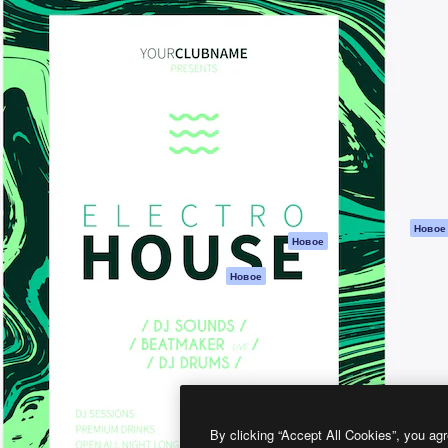
атформа для создания
Spaces
Academy
работ. Более 1 миллиона
ИИ-помощник
Документация п
реди креаторов,
Пакету ИИ
Генератор
гентств и студий.
изображений ИИ
Служба
поддержки
Генератор видео
ИИ
Условия и
положения
Генератор голоса
на основе ИИ
Политика
конфиденциальн
Стоковый контент
Оригиналы
MCP для
Новое
Новое
Claude/ChatGPT
Политика файло
cookie
Агенты
Новое
Центр доверия
API
Партнеры
Мобильное
приложение
Предприятие
Все инструменты
Magnific
By clicking “Accept All Cookies”, you agr