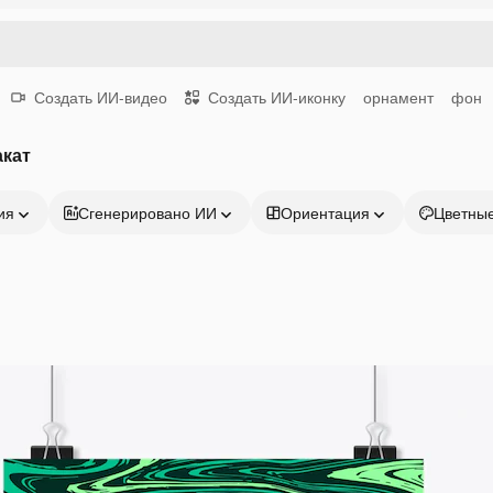
Создать ИИ-видео
Создать ИИ-иконку
орнамент
фон
акат
ия
Сгенерировано ИИ
Ориентация
Цветны
Продукция
Начать