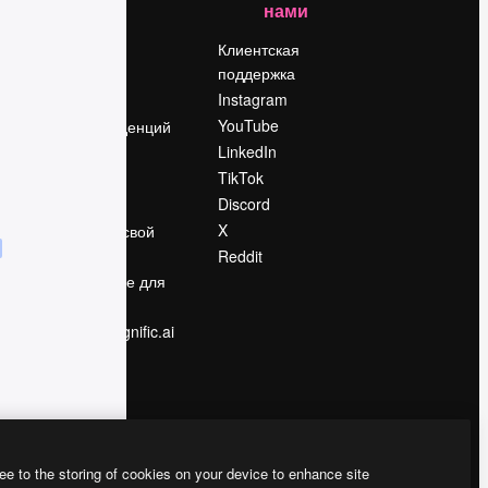
нами
Цены
о
О нас
Клиентская
поддержка
Reviews
Instagram
Вакансии
YouTube
Поиск тенденций
LinkedIn
Блог
TikTok
События
Discord
Slidesgo
ости
X
Продайте свой
контент
Reddit
в
Помещение для
прессы
Ищете magnific.ai
ee to the storing of cookies on your device to enhance site