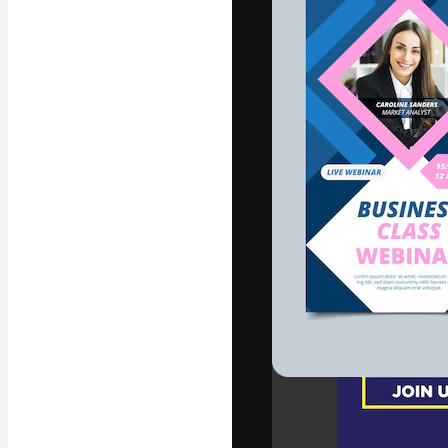
Креативная пл
ваших лучших 
подписчиков с
предприятий, а
Pусский