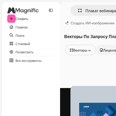
Создать
Создать ИИ-изображение
Главная
Поиск
Векторы По Запросу Пла
Стоковый
Векторы
Лиценз
Посмотреть
Все изображения
Все инструменты
Векторы
Иллюстрации
Фотографии
PSD
Шаблоны
Мокапы
Видео
Видеоролик
Моушн-дизайн
Видеошаблоны
Иконки
3D-модели
Шрифты