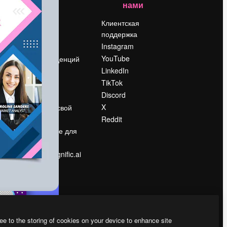
нами
Цены
о
О нас
Клиентская
поддержка
Reviews
Instagram
Вакансии
YouTube
Поиск тенденций
LinkedIn
Блог
TikTok
События
Discord
Slidesgo
ости
X
Продайте свой
контент
Reddit
в
Помещение для
прессы
Ищете magnific.ai
ee to the storing of cookies on your device to enhance site