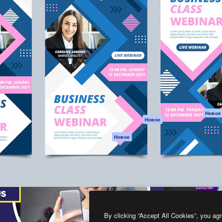
атформа для создания
Spaces
Academy
работ. Более 1 миллиона
ИИ-помощник
Документация п
реди креаторов,
Пакету ИИ
Генератор
гентств и студий.
изображений ИИ
Служба
поддержки
Генератор видео
ИИ
Условия и
положения
Генератор голоса
на основе ИИ
Политика
конфиденциальн
Стоковый контент
Оригиналы
MCP для
Новое
Новое
Claude/ChatGPT
Политика файло
cookie
Агенты
Новое
Центр доверия
API
Партнеры
Мобильное
приложение
Предприятие
Все инструменты
Magnific
By clicking “Accept All Cookies”, you agr