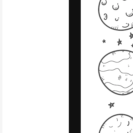
Креативная пл
ваших лучших 
подписчиков с
предприятий, а
Pусский