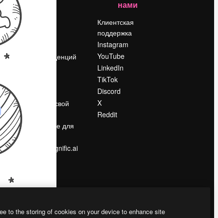
нами
Цены
о
О нас
Клиентская
поддержка
Reviews
Instagram
Вакансии
YouTube
Поиск тенденций
LinkedIn
Блог
TikTok
События
Discord
Slidesgo
ости
X
Продайте свой
контент
Reddit
в
Помещение для
прессы
Ищете magnific.ai
ee to the storing of cookies on your device to enhance site