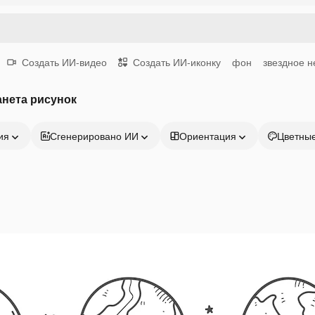
Создать ИИ-видео
Создать ИИ-иконку
фон
звездное н
нета рисунок
ия
Сгенерировано ИИ
Ориентация
Цветны
Продукция
Начать