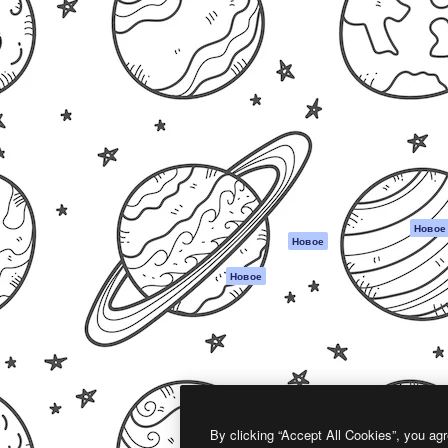
атформа для создания
Spaces
Academy
работ. Более 1 миллиона
ИИ-помощник
Документация п
реди креаторов,
Пакету ИИ
Генератор
гентств и студий.
изображений ИИ
Служба
поддержки
Генератор видео
ИИ
Условия и
положения
Генератор голоса
на основе ИИ
Политика
конфиденциальн
Стоковый контент
Оригиналы
MCP для
Новое
Новое
Claude/ChatGPT
Политика файло
cookie
Агенты
Новое
Центр доверия
API
Партнеры
Мобильное
приложение
Предприятие
Все инструменты
Magnific
By clicking “Accept All Cookies”, you agr