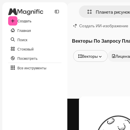
Создать
Создать ИИ-изображение
Главная
Поиск
Векторы По Запросу Пла
Стоковый
Векторы
Лиценз
Посмотреть
Все изображения
Все инструменты
Векторы
Иллюстрации
Фотографии
PSD
Шаблоны
Мокапы
Видео
Видеоролик
Моушн-дизайн
Видеошаблоны
Иконки
3D-модели
Шрифты