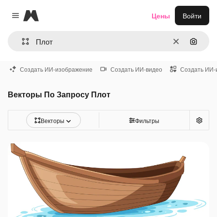
Magnific
Цены
Войти
Close menu
Очистить
Поиск 
Создать ИИ-изображение
Создать ИИ-видео
Создать ИИ-
Векторы По Запросу Плот
Векторы
Фильтры