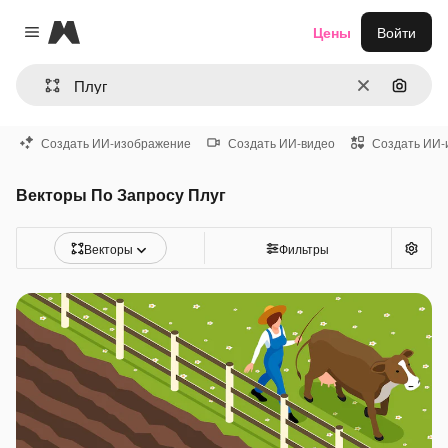
Magnific
Цены
Войти
Close menu
Очистить
Поиск 
Создать ИИ-изображение
Создать ИИ-видео
Создать ИИ-
Векторы По Запросу Плуг
Векторы
Фильтры