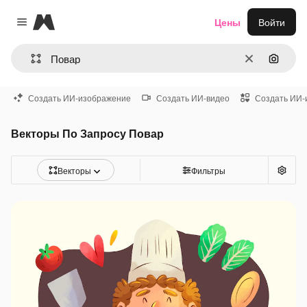
Magnific
Цены
Войти
Close menu
Очистить
Поиск 
Создать ИИ-изображение
Создать ИИ-видео
Создать ИИ-
Векторы По Запросу Повар
Векторы
Фильтры