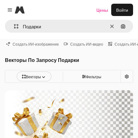
Magnific
Цены
Войти
Close menu
Очистить
Поиск 
Создать ИИ-изображение
Создать ИИ-видео
Создать ИИ-
Векторы По Запросу Подарки
Векторы
Фильтры