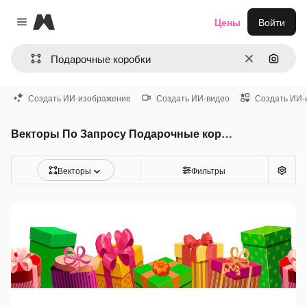
Magnific
Цены
Войти
Close menu
Очистить
Поиск 
Создать ИИ-изображение
Создать ИИ-видео
Создать ИИ-
Векторы По Запросу Подарочные коробки
Векторы
Фильтры