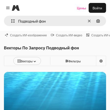
Magnific
Цены
Войти
Close menu
Очистить
Поиск 
Создать ИИ-изображение
Создать ИИ-видео
Создать ИИ-
Векторы По Запросу Подводный фон
Векторы
Фильтры