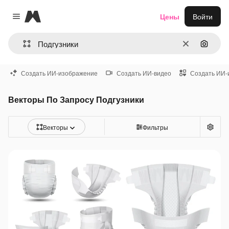
Magnific
Цены
Войти
Close menu
Очистить
Поиск 
Создать ИИ-изображение
Создать ИИ-видео
Создать ИИ-
Векторы По Запросу Подгузники
Векторы
Фильтры