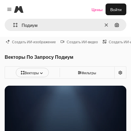
Magnific
Цены
Войти
Close menu
Очистить
Поиск 
Создать ИИ-изображение
Создать ИИ-видео
Создать ИИ-
Векторы По Запросу Подиум
Векторы
Фильтры