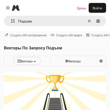
Magnific
Цены
Войти
Close menu
Очистить
Поиск 
Создать ИИ-изображение
Создать ИИ-видео
Создать ИИ-
Векторы По Запросу Подъем
Векторы
Фильтры