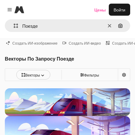
Magnific
Цены
Войти
Close menu
Очистить
Поиск 
Создать ИИ-изображение
Создать ИИ-видео
Создать ИИ-
Векторы По Запросу Поезде
Векторы
Фильтры