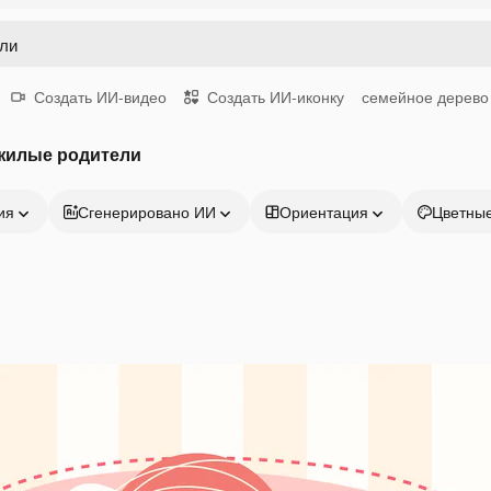
Создать ИИ-видео
Создать ИИ-иконку
семейное дерево
жилые родители
ия
Сгенерировано ИИ
Ориентация
Цветны
Продукция
Начать