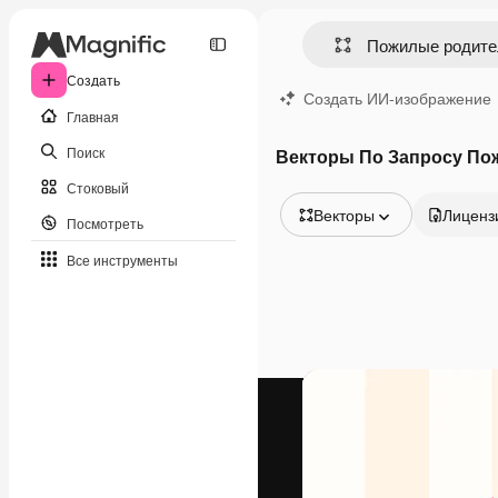
Создать
Создать ИИ-изображение
Главная
Поиск
Векторы По Запросу По
Стоковый
Векторы
Лиценз
Посмотреть
Все изображения
Все инструменты
Векторы
Иллюстрации
Фотографии
PSD
Шаблоны
Мокапы
Видео
Видеоролик
Моушн-дизайн
Видеошаблоны
Иконки
3D-модели
Шрифты