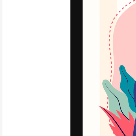
Креативная пл
ваших лучших 
подписчиков с
предприятий, а
Pусский