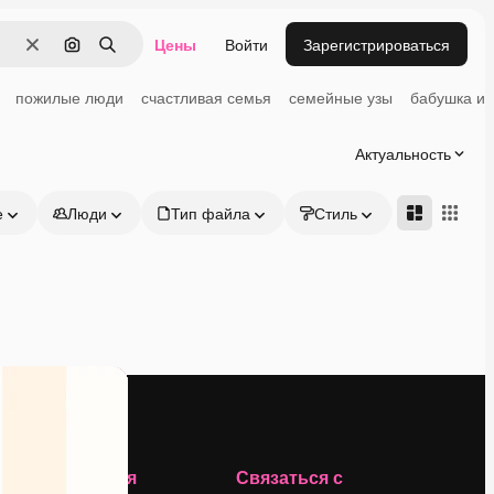
Цены
Войти
Зарегистрироваться
Очистить
Поиск по изображению
Поиск
пожилые люди
счастливая семья
семейные узы
бабушка и 
Актуальность
е
Люди
Тип файла
Стиль
Адвансд
Компания
Связаться с