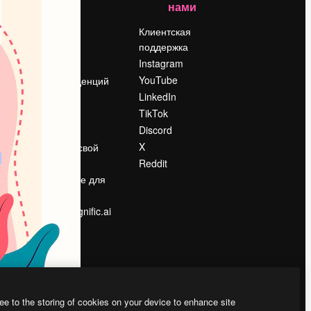
нами
Цены
о
О нас
Клиентская
поддержка
Reviews
Instagram
Вакансии
YouTube
Поиск тенденций
LinkedIn
Блог
TikTok
События
Discord
Slidesgo
ости
X
Продайте свой
контент
Reddit
в
Помещение для
прессы
Ищете magnific.ai
ee to the storing of cookies on your device to enhance site