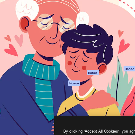
атформа для создания
Spaces
Academy
работ. Более 1 миллиона
ИИ-помощник
Документация п
реди креаторов,
Пакету ИИ
Генератор
гентств и студий.
изображений ИИ
Служба
поддержки
Генератор видео
ИИ
Условия и
положения
Генератор голоса
на основе ИИ
Политика
конфиденциальн
Стоковый контент
Оригиналы
MCP для
Новое
Новое
Claude/ChatGPT
Политика файло
cookie
Агенты
Новое
Центр доверия
API
Партнеры
Мобильное
приложение
Предприятие
Все инструменты
Magnific
By clicking “Accept All Cookies”, you agr