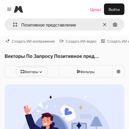
Magnific
Цены
Войти
Close menu
Очистить
Поиск 
Создать ИИ-изображение
Создать ИИ-видео
Создать ИИ-
Векторы По Запросу Позитивное представление
Векторы
Фильтры