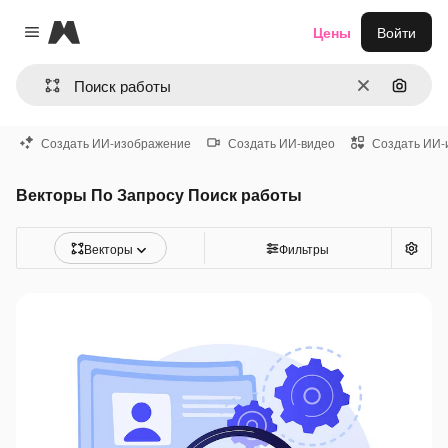
Magnific
Цены
Войти
Close menu
Очистить
Поиск 
Создать ИИ-изображение
Создать ИИ-видео
Создать ИИ-
Векторы По Запросу Поиск работы
Векторы
Фильтры