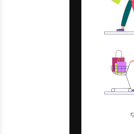
Креативная пл
ваших лучших 
подписчиков с
предприятий, а
Pусский