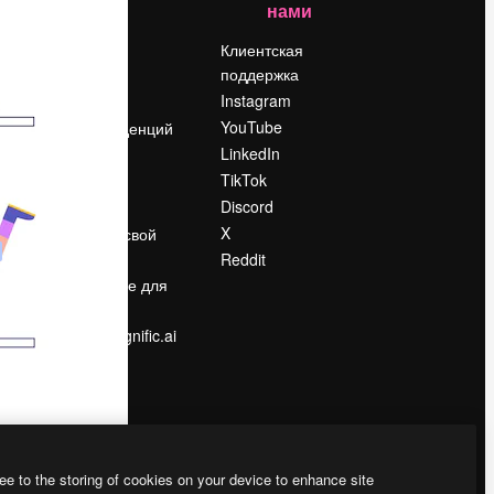
нами
Цены
о
О нас
Клиентская
поддержка
Reviews
Instagram
Вакансии
YouTube
Поиск тенденций
LinkedIn
Блог
TikTok
События
Discord
Slidesgo
ости
X
Продайте свой
контент
Reddit
в
Помещение для
прессы
Ищете magnific.ai
ee to the storing of cookies on your device to enhance site