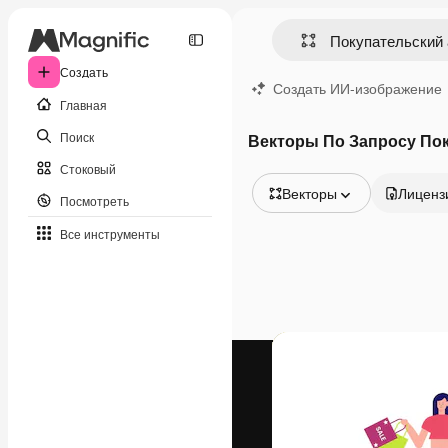
Создать
Создать ИИ-изображение
Главная
Поиск
Векторы По Запросу По
Стоковый
Векторы
Лиценз
Посмотреть
Все изображения
Все инструменты
Векторы
Иллюстрации
Фотографии
PSD
Шаблоны
Мокапы
Видео
Видеоролик
Моушн-дизайн
Видеошаблоны
Иконки
3D-модели
Шрифты