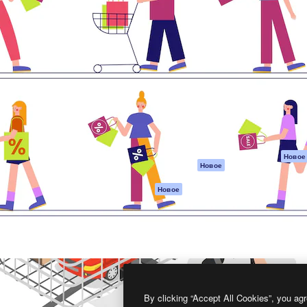
атформа для создания
Spaces
Academy
работ. Более 1 миллиона
ИИ-помощник
Документация п
реди креаторов,
Пакету ИИ
Генератор
гентств и студий.
изображений ИИ
Служба
поддержки
Генератор видео
ИИ
Условия и
положения
Генератор голоса
на основе ИИ
Политика
конфиденциальн
Стоковый контент
Оригиналы
MCP для
Новое
Новое
Claude/ChatGPT
Политика файло
cookie
Агенты
Новое
Центр доверия
API
Партнеры
Мобильное
приложение
Предприятие
Все инструменты
Magnific
By clicking “Accept All Cookies”, you agr