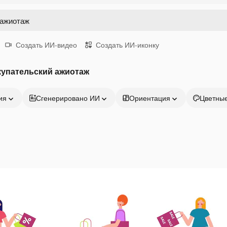
Создать ИИ-видео
Создать ИИ-иконку
купательский ажиотаж
ия
Сгенерировано ИИ
Ориентация
Цветны
Продукция
Начать