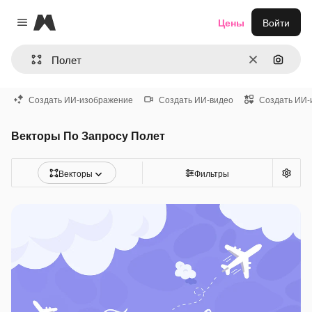
Magnific
Цены
Войти
Close menu
Очистить
Поиск 
Создать ИИ-изображение
Создать ИИ-видео
Создать ИИ-
Векторы По Запросу Полет
Векторы
Фильтры