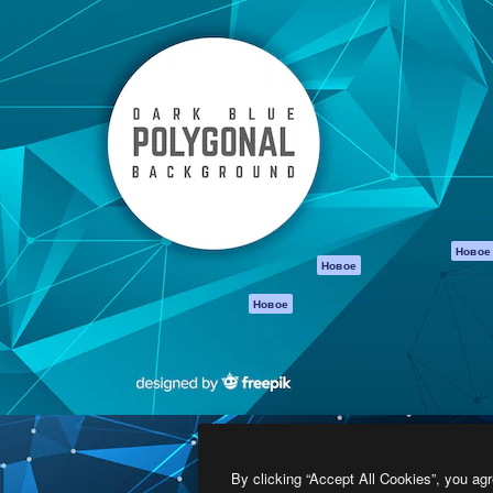
атформа для создания
Spaces
Academy
работ. Более 1 миллиона
ИИ-помощник
Документация п
реди креаторов,
Пакету ИИ
Генератор
гентств и студий.
изображений ИИ
Служба
поддержки
Генератор видео
ИИ
Условия и
положения
Генератор голоса
на основе ИИ
Политика
конфиденциальн
Стоковый контент
Оригиналы
MCP для
Новое
Новое
Claude/ChatGPT
Политика файло
cookie
Агенты
Новое
Центр доверия
API
Партнеры
Мобильное
приложение
Предприятие
Все инструменты
Magnific
By clicking “Accept All Cookies”, you agr