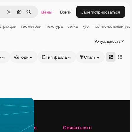
Цены
Войти
Зарегистрироваться
Очистить
Поиск по изображению
Поиск
стракция
геометрия
текстура
сетка
куб
полигональный узо
Актуальность
е
Люди
Тип файла
Стиль
Адвансд
Компания
Связаться с