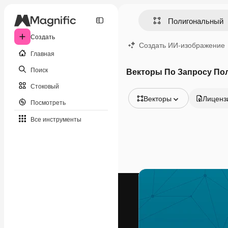
Создать
Создать ИИ-изображение
Главная
Поиск
Векторы По Запросу По
Стоковый
Векторы
Лиценз
Посмотреть
Все изображения
Все инструменты
Векторы
Иллюстрации
Фотографии
PSD
Шаблоны
Мокапы
Видео
Видеоролик
Моушн-дизайн
Видеошаблоны
Иконки
3D-модели
Шрифты