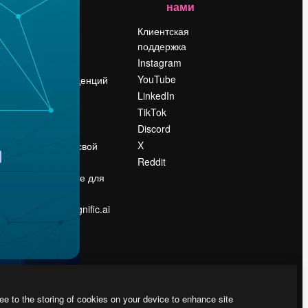
нами
Цены
о
О нас
Клиентская
поддержка
Reviews
Instagram
Вакансии
YouTube
Поиск тенденций
LinkedIn
Блог
TikTok
События
Discord
Slidesgo
ости
X
Продайте свой
контент
Reddit
в
Помещение для
прессы
Ищете magnific.ai
ee to the storing of cookies on your device to enhance site