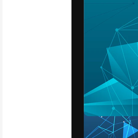
Креативная пл
ваших лучших 
подписчиков с
предприятий, а
Pусский