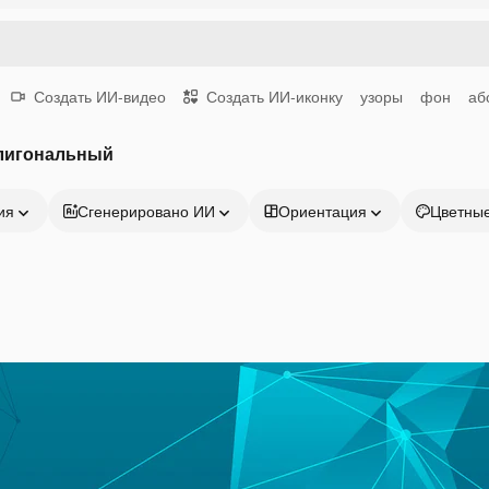
Создать ИИ-видео
Создать ИИ-иконку
узоры
фон
аб
лигональный
ия
Сгенерировано ИИ
Ориентация
Цветны
Продукция
Начать