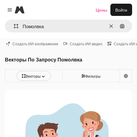
Magnific
Цены
Войти
Close menu
Очистить
Поиск 
Создать ИИ-изображение
Создать ИИ-видео
Создать ИИ-
Векторы По Запросу Помолвка
Векторы
Фильтры