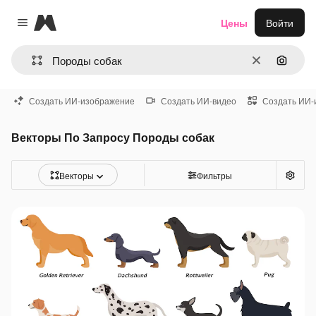
Magnific
Цены
Войти
Close menu
Очистить
Поиск 
Создать ИИ-изображение
Создать ИИ-видео
Создать ИИ-
Векторы По Запросу Породы собак
Векторы
Фильтры