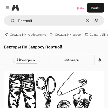
Magnific
Цены
Войти
Close menu
Очистить
Поиск 
Создать ИИ-изображение
Создать ИИ-видео
Создать ИИ-
Векторы По Запросу Портной
Векторы
Фильтры