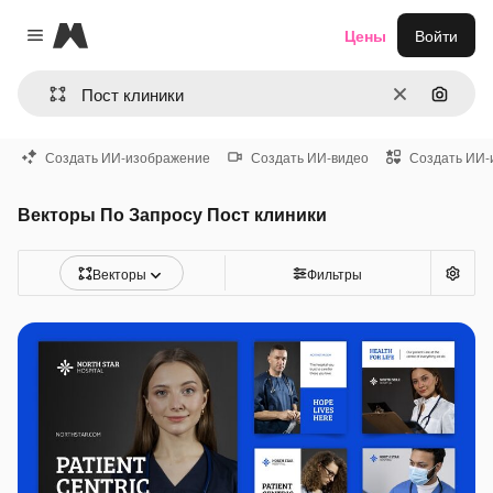
Magnific
Цены
Войти
Close menu
Очистить
Поиск 
Создать ИИ-изображение
Создать ИИ-видео
Создать ИИ-
Векторы По Запросу Пост клиники
Векторы
Фильтры