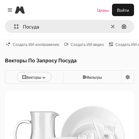
Magnific
Цены
Войти
Close menu
Очистить
Поиск 
Создать ИИ-изображение
Создать ИИ-видео
Создать ИИ-
Векторы По Запросу Посуда
Векторы
Фильтры