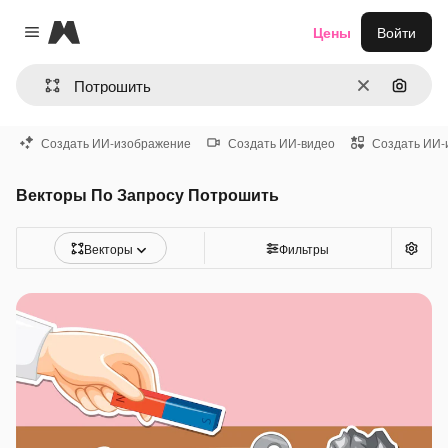
Magnific
Цены
Войти
Close menu
Очистить
Поиск 
Создать ИИ-изображение
Создать ИИ-видео
Создать ИИ-
Векторы По Запросу Потрошить
Векторы
Фильтры