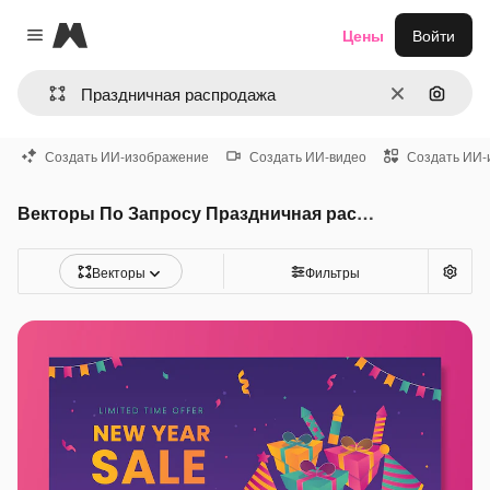
Magnific
Цены
Войти
Close menu
Очистить
Поиск 
Создать ИИ-изображение
Создать ИИ-видео
Создать ИИ-
Векторы По Запросу Праздничная распродажа
Векторы
Фильтры