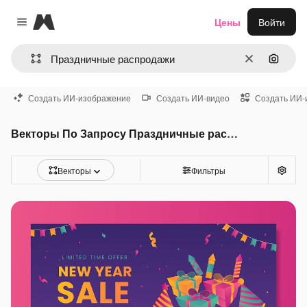
Magnific
Цены
Войти
Close menu
Очистить
Поиск 
Создать ИИ-изображение
Создать ИИ-видео
Создать ИИ-
Векторы По Запросу Праздничные распродажи
Векторы
Фильтры