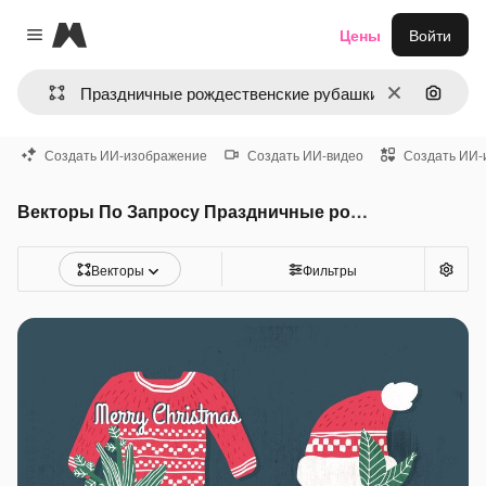
Magnific
Цены
Войти
Close menu
Очистить
Поиск 
Создать ИИ-изображение
Создать ИИ-видео
Создать ИИ-
Векторы По Запросу Праздничные рождественские рубашки
Векторы
Фильтры