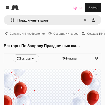
Magnific
Цены
Войти
Close menu
Очистить
Поиск 
Создать ИИ-изображение
Создать ИИ-видео
Создать ИИ-
Векторы По Запросу Праздничные шары
Векторы
Фильтры