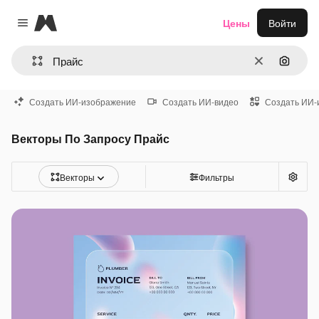
Magnific
Цены
Войти
Close menu
Очистить
Поиск 
Создать ИИ-изображение
Создать ИИ-видео
Создать ИИ-
Векторы По Запросу Прайс
Векторы
Фильтры