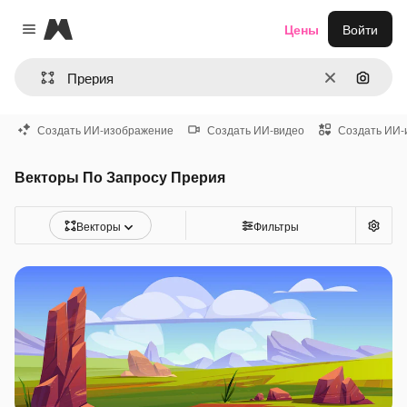
Magnific
Цены
Войти
Close menu
Очистить
Поиск 
Создать ИИ-изображение
Создать ИИ-видео
Создать ИИ-
Векторы По Запросу Прерия
Векторы
Фильтры