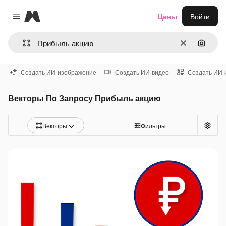
Magnific
Цены
Войти
Close menu
Очистить
Поиск 
Создать ИИ-изображение
Создать ИИ-видео
Создать ИИ-
Векторы По Запросу Прибыль акцию
Векторы
Фильтры