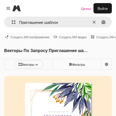
Magnific
Цены
Войти
Close menu
Очистить
Поиск 
Создать ИИ-изображение
Создать ИИ-видео
Создать ИИ-
Векторы По Запросу Приглашение шаблон
Векторы
Фильтры