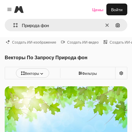
Magnific
Цены
Войти
Close menu
Очистить
Поиск 
Создать ИИ-изображение
Создать ИИ-видео
Создать ИИ-
Векторы По Запросу Природа фон
Векторы
Фильтры