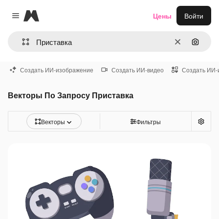
Magnific
Цены
Войти
Close menu
Очистить
Поиск 
Создать ИИ-изображение
Создать ИИ-видео
Создать ИИ-
Векторы По Запросу Приставка
Векторы
Фильтры