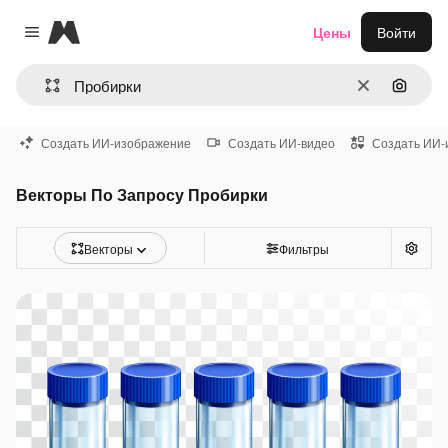
Magnific
Цены
Войти
Close menu
Очистить
Поиск 
Создать ИИ-изображение
Создать ИИ-видео
Создать ИИ-
Векторы По Запросу Пробирки
Векторы
Фильтры