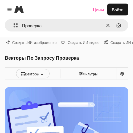
Magnific
Цены
Войти
Close menu
Очистить
Поиск 
Создать ИИ-изображение
Создать ИИ-видео
Создать ИИ-
Векторы По Запросу Проверка
Векторы
Фильтры