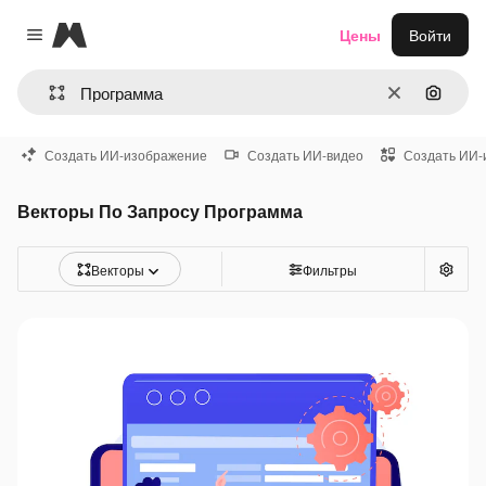
Magnific
Цены
Войти
Close menu
Очистить
Поиск 
Создать ИИ-изображение
Создать ИИ-видео
Создать ИИ-
Векторы По Запросу Программа
Векторы
Фильтры