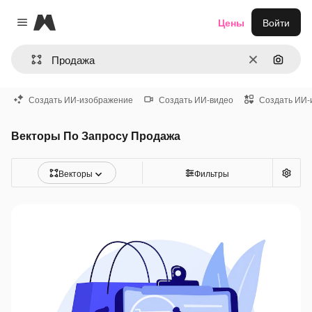
Magnific
Цены
Войти
Close menu
Очистить
Поиск 
Создать ИИ-изображение
Создать ИИ-видео
Создать ИИ-
Векторы По Запросу Продажа
Векторы
Фильтры