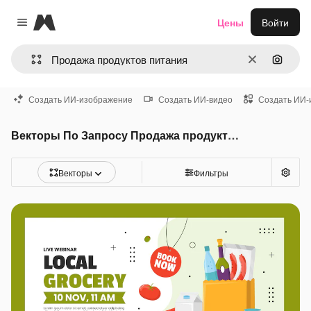
Magnific
Цены
Войти
Close menu
Очистить
Поиск 
Создать ИИ-изображение
Создать ИИ-видео
Создать ИИ-
Векторы По Запросу Продажа продуктов питания
Векторы
Фильтры