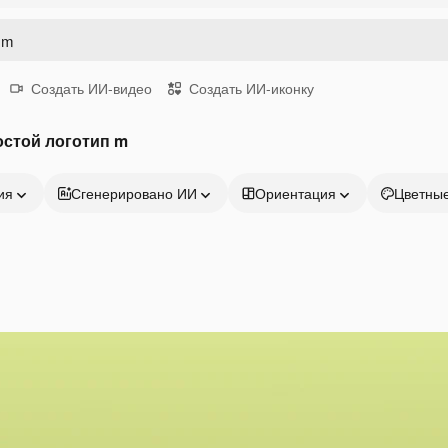
Создать ИИ-видео
Создать ИИ-иконку
остой логотип m
ия
Сгенерировано ИИ
Ориентация
Цветны
Продукция
Начать