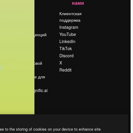
нами
Цены
о
О нас
Клиентская
поддержка
Reviews
Instagram
Вакансии
YouTube
Поиск тенденций
LinkedIn
Блог
TikTok
События
Discord
Slidesgo
ости
X
Продайте свой
контент
Reddit
в
Помещение для
прессы
Ищете magnific.ai
ee to the storing of cookies on your device to enhance site