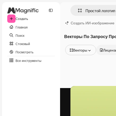
Создать
Создать ИИ-изображение
Главная
Поиск
Векторы По Запросу Пр
Стоковый
Векторы
Лиценз
Посмотреть
Все изображения
Все инструменты
Векторы
Иллюстрации
Фотографии
PSD
Шаблоны
Мокапы
Видео
Видеоролик
Моушн-дизайн
Видеошаблоны
Иконки
3D-модели
Шрифты