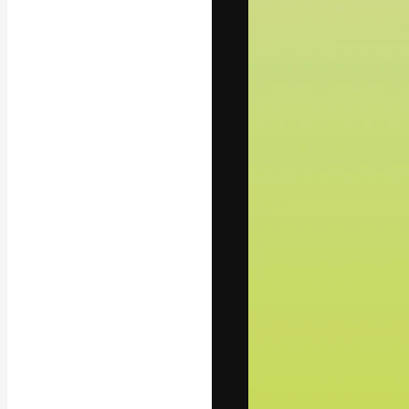
Креативная пл
ваших лучших 
подписчиков с
предприятий, а
Pусский