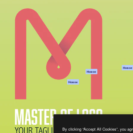
атформа для создания
Spaces
Academy
работ. Более 1 миллиона
ИИ-помощник
Документация п
реди креаторов,
Пакету ИИ
Генератор
гентств и студий.
изображений ИИ
Служба
поддержки
Генератор видео
ИИ
Условия и
положения
Генератор голоса
на основе ИИ
Политика
конфиденциальн
Стоковый контент
Оригиналы
MCP для
Новое
Новое
Claude/ChatGPT
Политика файло
cookie
Агенты
Новое
Центр доверия
API
Партнеры
Мобильное
приложение
Предприятие
Все инструменты
Magnific
By clicking “Accept All Cookies”, you agr