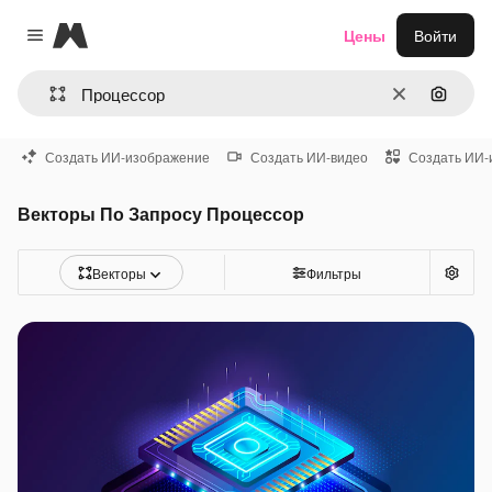
Magnific
Цены
Войти
Close menu
Очистить
Поиск 
Создать ИИ-изображение
Создать ИИ-видео
Создать ИИ-
Векторы По Запросу Процессор
Векторы
Фильтры