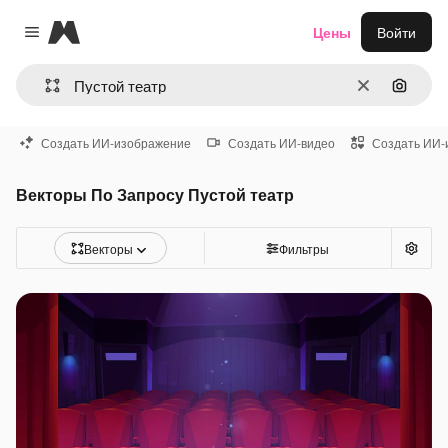
Magnific
Цены
Войти
Close menu
Очистить
Поиск 
Создать ИИ-изображение
Создать ИИ-видео
Создать ИИ-
Векторы По Запросу Пустой театр
Векторы
Фильтры