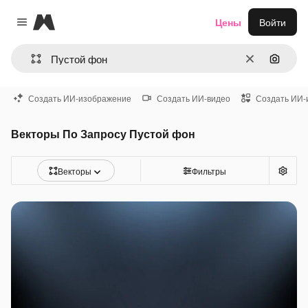
Magnific
Цены
Войти
Close menu
Очистить
Поиск 
Создать ИИ-изображение
Создать ИИ-видео
Создать ИИ-
Векторы По Запросу Пустой фон
Векторы
Фильтры