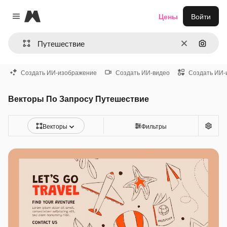
Magnific
Цены
Войти
Close menu
Очистить
Поиск 
Создать ИИ-изображение
Создать ИИ-видео
Создать ИИ-
Векторы По Запросу Путешествие
Векторы
Фильтры