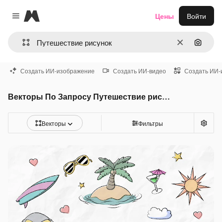
Magnific
Цены
Войти
Close menu
Очистить
Поиск 
Создать ИИ-изображение
Создать ИИ-видео
Создать ИИ-
Векторы По Запросу Путешествие рисунок
Векторы
Фильтры