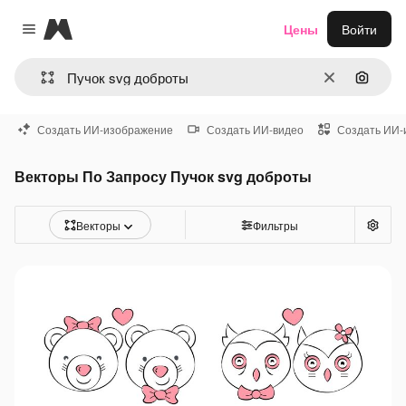
Magnific
Цены
Войти
Close menu
Очистить
Поиск 
Создать ИИ-изображение
Создать ИИ-видео
Создать ИИ-
Векторы По Запросу Пучок svg доброты
Векторы
Фильтры