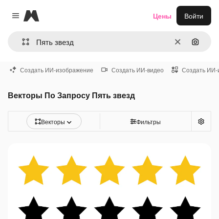
Magnific
Цены
Войти
Close menu
Очистить
Поиск 
Создать ИИ-изображение
Создать ИИ-видео
Создать ИИ-
Векторы По Запросу Пять звезд
Векторы
Фильтры