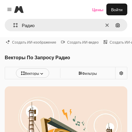
Magnific
Цены
Войти
Close menu
Очистить
Поиск 
Создать ИИ-изображение
Создать ИИ-видео
Создать ИИ-
Векторы По Запросу Радио
Векторы
Фильтры