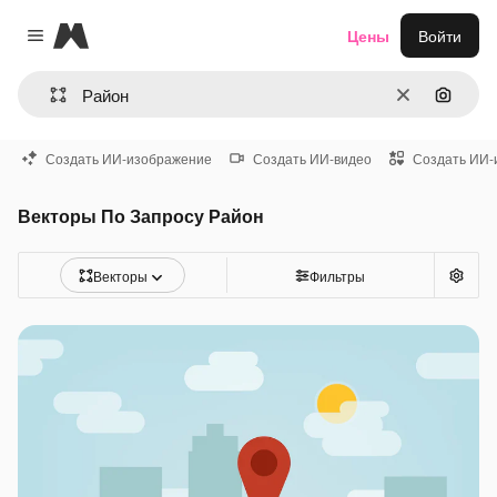
Magnific
Цены
Войти
Close menu
Очистить
Поиск 
Создать ИИ-изображение
Создать ИИ-видео
Создать ИИ-
Векторы По Запросу Район
Векторы
Фильтры